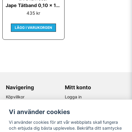
Jape Tätband 0,10 x 10m
435 kr
LÄGG I VARUKORGEN
Skicka fråga
Navigering
Mitt konto
Köpvillkor
Logga in
Kontakta oss
Registrera dig
Återförsäljare
Glömt lösenord?
Vi använder cookies
Om Jape
Vi använder cookies för att vår webbplats skall fungera
Sociala medier
och erbjuda dig bästa upplevelse. Bekräfta ditt samtycke