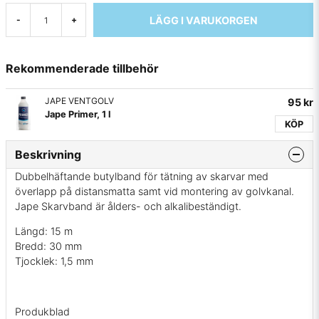
LÄGG I VARUKORGEN
-
+
Rekommenderade tillbehör
JAPE VENTGOLV
95 kr
Jape Primer, 1 l
KÖP
Beskrivning
Dubbelhäftande butylband för tätning av skarvar med
överlapp på distansmatta samt vid montering av golvkanal.
Jape Skarvband är ålders- och alkalibeständigt.
Längd: 15 m
Bredd: 30 mm
Tjocklek: 1,5 mm
Produkblad