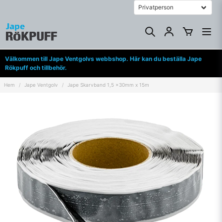
Välkommen till Jape Ventgolvs webbshop. Här kan du beställa Jape
Rökpuff och tillbehör.
Hem
Jape Ventgolv
Jape Skarvband 1,5 x30mm x 15m