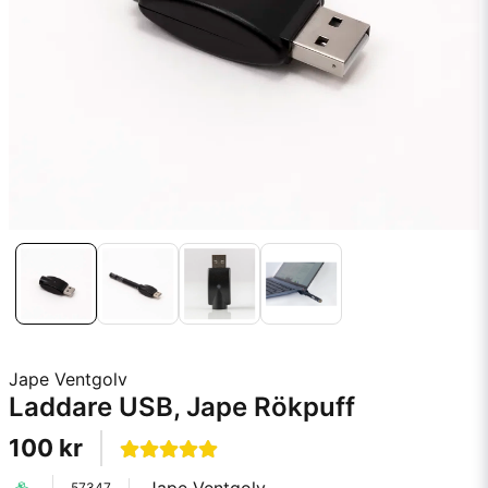
Jape Ventgolv
Laddare USB, Jape Rökpuff
100 kr
57347