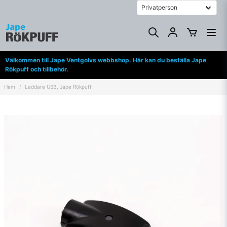
Välkommen till Jape Ventgolvs webbshop. Här kan du beställa Jape
Rökpuff och tillbehör.
Hem
Laddare USB, Jape Rökpuff