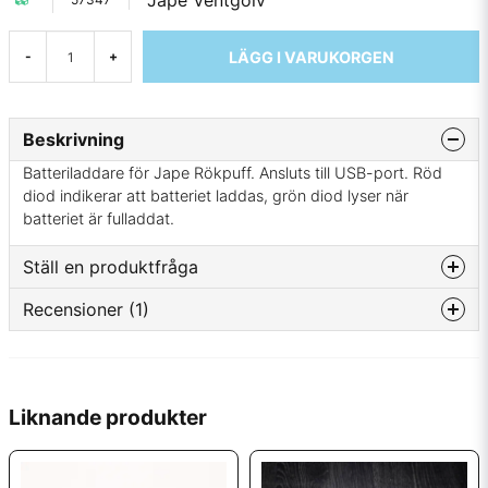
Jape Ventgolv
LÄGG I VARUKORGEN
-
+
Beskrivning
Batteriladdare för Jape Rökpuff. Ansluts till USB-port. Röd
diod indikerar att batteriet laddas, grön diod lyser när
batteriet är fulladdat.
Ställ en produktfråga
Recensioner (1)
question
Fråga oss något om denna produkten...
Odd
för 10 månader sedan
Liknande produkter
name
Namn