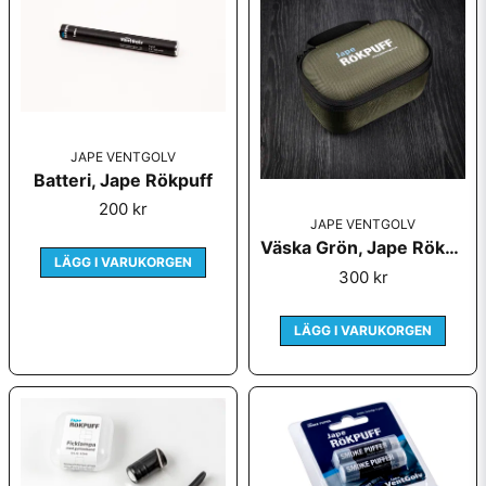
email
Mejladress
Ja, ni får publicera min fråga
JAPE VENTGOLV
Batteri, Jape Rökpuff
200 kr
JAPE VENTGOLV
Väska Grön, Jape Rökpuff
LÄGG I VARUKORGEN
300 kr
LÄGG I VARUKORGEN
Skicka fråga